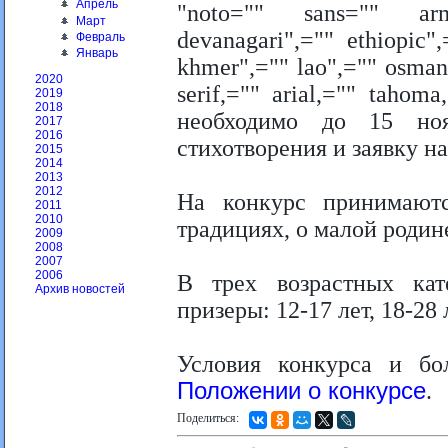
Апрель
"noto="" sans="" arme
Март
devanagari",="" ethiopic"
Февраль
Январь
khmer",="" lao",="" osmany
2020
serif,="" arial,="" taho
2019
2018
необходимо до 15 ноя
2017
2016
стихотворения и заявку н
2015
2014
2013
2012
На конкурс принимают
2011
2010
традициях, о малой родине
2009
2008
2007
2006
В трех возрастных кат
Архив новостей
призеры: 12-17 лет, 18-28 
Условия конкурса и б
Положении о конкурсе
.
Поделиться: