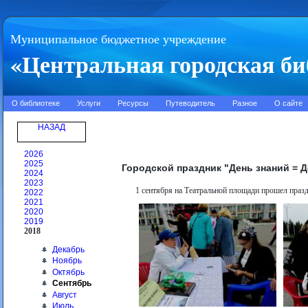
Муниципальное бюджетное учреждение
«Центральная городская би
О библиотеке
Услуги
Ресурсы
Путеводитель
Разное
О сайте
НАЗАД
2026
2025
Городской праздник "День знаний = 
2024
2023
1 сентября на Театральной площади прошел празд
2022
2021
2020
2019
2018
Декабрь
Ноябрь
Октябрь
Сентябрь
Август
Июль