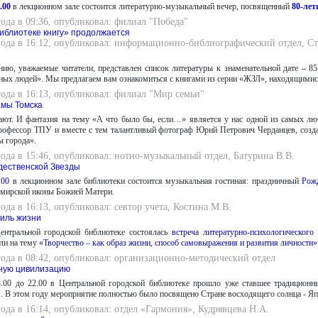
.00
в лекционном зале состоится литературно-музыкальный вечер, посвященный
80-ле
года в 09:36, опубликовал: филиал "Победа"
иблиотеке книгу» продолжается
года в 16:12, опубликовал: информационно-библиографический отдел, Ст
ию, уважаемые читатели, представлен список литературы к знаменательной дате
–
85
ных людей». Мы предлагаем вам ознакомиться с книгами из серии «ЖЗЛ», находящимис
года в 16:13, опубликовал: филиал "Мир семьи"
амы Томска
ают. И фантазия на тему «А что было бы, если…» является у нас одной из самых л
рофессор ТПУ и вместе с тем талантливый фотограф Юрий Петрович Черданцев, созда
 города».
года в 15:46, опубликовал: нотно-музыкальный отдел, Батурина В.В.
дественской Звезды
6.00
в лекционном зале библиотеки состоится музыкальная гостиная: праздничный
Рожд
мирской иконы Божией Матери.
года в 16:13, опубликовал: севтор учета, Костина М.В.
тиль жизни
нтральной городской библиотеке состоялась
встреча литературно-психологического
ли на тему
«Творчество – как образ жизни, способ самовыражения и развития личности»
года в 08:42, опубликовал: организационно-методический отдел
ную цивилизацию
8.00 до 22.00 в Центральной городской библиотеке прошло уже ставшее традиционн
. В этом году мероприятие полностью было посвящено Стране восходящего солнца - Яп
года в 16:14, опубликовал: отдел «Гармония», Кудрявцева Н.А.