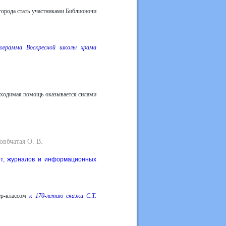
 города стать участниками Библионочи
рограмма Воскресной школы храма
бходимая помощь оказывается силами
овбчатая О. В.
ет, журналов и информационных
тер-классом
к 170-летию сказки С.Т.