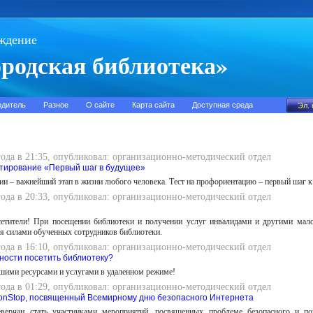
ждение
родская библиотека»
одитель
Разное
О сайте
Карта сайта
Доступная среда
года в 21:35, опубликовал: организационно-методический отдел
тирование «Первый шаг в будущее»
и – важнейший этап в жизни любого человека. Тест на профориентацию – первый шаг к
года в 20:33, опубликовал: организационно-методический отдел
етители! При посещении библиотеки и получении услуг инвалидами и другими ма
я силами обученных сотрудников библиотеки.
года в 16:10, опубликовал: организационно-методический отдел
жности посетить библиотеку?
шими ресурсами и услугами в удаленном режиме!
года в 01:29, опубликовал: организационно-методический отдел
nStop, посвященный Всемирному дню безопасного Интернета
верчан стать участниками мероприятий, посвященных проблеме безопасного и по