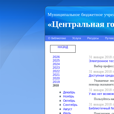
Муниципальное бюджетное учре
«Центральная го
О библиотеке
Услуги
Ресурсы
Путев
НАЗАД
2026
31 января 2018 
2025
Электронное тес
2024
Выбор професси
2023
2022
31 января 2018 
2021
Доступная среда
2020
Уважаемые пос
2019
помощь оказываетс
2018
31 января 2018 
Декабрь
У вас нет возмо
Ноябрь
Пользуйтесь на
Октябрь
31 января 2018 
Сентябрь
Библиотечный No
Август
Июль
Приглашаем се