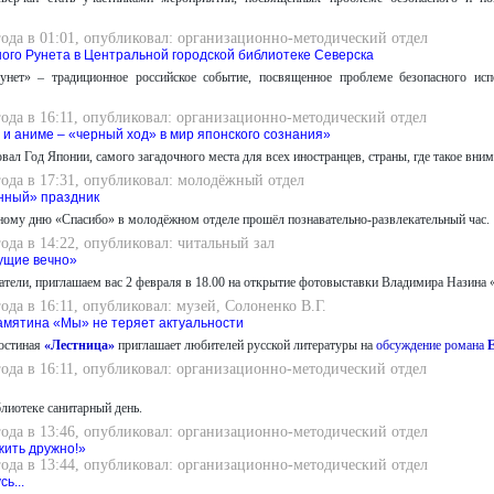
года в 01:01, опубликовал: организационно-методический отдел
ого Рунета в Центральной городской библиотеке Северска
унет» – традиционное российское событие, посвященное проблеме безопасного ис
года в 16:11, опубликовал: организационно-методический отдел
 и аниме – «черный ход» в мир японского сознания»
овал Год Японии, самого загадочного места для всех иностранцев, страны, где такое вни
года в 17:31, опубликовал: молодёжный отдел
нный» праздник
ому дню «Спасибо» в молодёжном отделе прошёл познавательно-развлекательный час.
года в 14:22, опубликовал: читальный зал
ущие вечно»
тели, приглашаем вас 2 февраля в 18.00 на открытие фотовыставки Владимира Назина 
года в 16:11, опубликовал: музей, Солоненко В.Г.
амятина «Мы» не теряет актуальности
гостиная
«Лестница»
приглашает любителей русской литературы на
обсуждение романа
года в 16:11, опубликовал: организационно-методический отдел
блиотеке санитарный день.
года в 13:46, опубликовал: организационно-методический отдел
жить дружно!»
года в 13:44, опубликовал: организационно-методический отдел
ь...