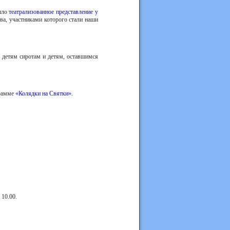
ошло
театрализованное представление у
ва, участниками которого стали наши
е детям сиротам и детям, оставшимся
грамме
«Колядки на Cвятки».
 10.00.