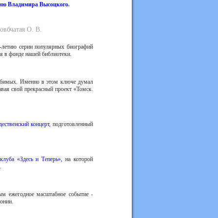
тию Владимира Высоцкого.
овбчатая О. В.
-
летию серии популярных биографий
я в фонде нашей библиотеки.
юбимых. Именно в этом ключе думал
вая свой прекрасный проект «Томск.
ественский концерт,
подготовленный
 клуба «Здесь и Теперь»,
на которой
.
ым ежегодное масштабное событие -
онии.