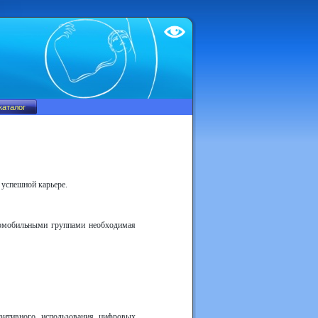
Test
 успешной карьере.
ломобильными группами необходимая
зитивного использования цифровых