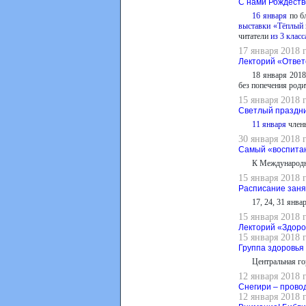
С нами Рождеств
16 января
по б
выставки «Тёплый 
читатели
из 3 класс
17 января 2018 
Лекторий «Ответ
18 января 2018
без попечения роди
15 января 2018 
Светлый праздни
11 января
член
30 января 2018 
Самый «воспита
К Международн
15 января 2018 
Расписание заня
17, 24, 31 янв
15 января 2018 
Лекторий «Здоро
15 января 2018 
Группа здоровья
Центральная го
12 января 2018 
Снегири – прово
12 января 2018 