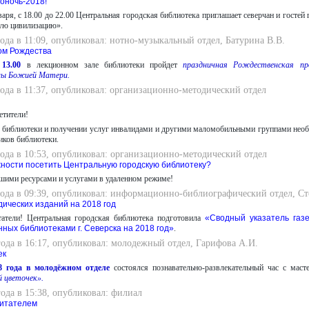
оночь-2018!
варя, с 18.00 до 22.00 Центральная городская библиотека приглашает северчан и гостей
ую цивилизацию».
года в 11:09, опубликовал: нотно-музыкальный отдел, Батурина В.В.
ом Рождества
13.00
в лекционном зале библиотеки пройдет
праздничная Рождественская п
ны Божией Матери.
года в 11:37, опубликовал: организационно-методический отдел
етители!
 библиотеки и получении услуг инвалидами и другими маломобильными группами нео
иков библиотеки.
года в 10:53, опубликовал: организационно-методический отдел
жности посетить Центральную городскую библиотеку?
шими ресурсами и услугами в удаленном режиме!
года в 09:39, опубликовал: информационно-библиографический отдел, Ст
дических изданий на 2018 год
атели! Центральная городская библиотека подготовила
«Сводный указатель газ
ных библиотеками г. Северска на 2018 год»
.
года в 16:17, опубликовал: молодежный отдел, Гарифова А.И.
ек
8 года в молодёжном отделе
состоялся познавательно-развлекательный час с мас
й цветочек».
года в 15:38, опубликовал: филиал
читателем