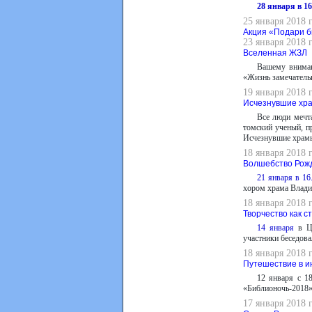
28 января в 16
25 января 2018 
Акция «Подари б
23 января 2018 
Вселенная ЖЗЛ
Вашему вниман
«Жизнь замечатель
19 января 2018 
Исчезнувшие хр
Все люди мечт
томский ученый, п
Исчезнувшие храмы
18 января 2018 
Волшебство Рож
21 января в 1
хором храма Влади
18 января 2018 
Творчество как с
14 января
в Це
участники беседова
18 января 2018 
Путешествие в и
12 января с 1
«Библионочь-2018»
17 января 2018 