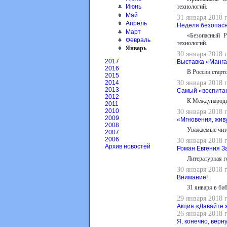
технологий.
Июнь
Май
31 января 2018 
Апрель
Неделя безопасн
Март
«Безопасный Р
Февраль
технологий.
Январь
30 января 2018 
2017
Выставка «Манга
2016
В России старт
2015
30 января 2018 
2014
2013
Самый «воспита
2012
К Международн
2011
2010
30 января 2018 
2009
«Мгновения, жив
2008
Уважаемые чита
2007
2006
30 января 2018 
Архив новостей
Роман Евгения З
Литературная 
30 января 2018 
Внимание!
31 января в би
29 января 2018 
Акция «Давайте 
26 января 2018 
Я, конечно, вернус