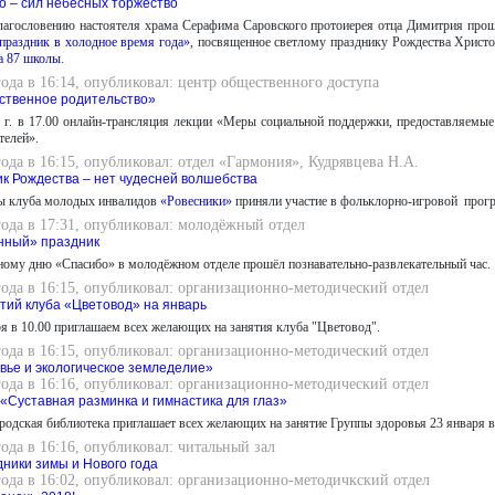
о – сил небесных торжество
лагословению настоятеля храма Серафима Саровского протоиерея отца Димитрия пр
праздник в холодное время года»
, посвященное светлому празднику Рождества Христо
а 87 школы
.
года в 16:14, опубликовал: центр общественного доступа
ственное родительство»
 г. в 17.00 онлайн-трансляция лекции «Меры социальной поддержки, предоставляемы
телей».
года в 16:15, опубликовал: отдел «Гармония», Кудрявцева Н.А.
к Рождества – нет чудесней волшебства
ы клуба молодых инвалидов
«Ровесники»
приняли участие в фольклорно-игровой про
года в 17:31, опубликовал: молодёжный отдел
нный» праздник
ому дню «Спасибо» в молодёжном отделе прошёл познавательно-развлекательный час.
года в 16:15, опубликовал: организационно-методический отдел
тий клуба «Цветовод» на январь
аря в 10.00 приглашаем всех желающих на занятия клуба "Цветовод".
года в 16:15, опубликовал: организационно-методический отдел
вье и экологическое земледелие»
года в 16:16, опубликовал: организационно-методический отдел
 «Суставная разминка и гимнастика для глаз»
родская библиотека приглашает всех желающих на занятие Группы здоровья 23 января в
года в 16:16, опубликовал: читальный зал
дники зимы и Нового года
года в 16:02, опубликовал: организационно-методичкский отдел