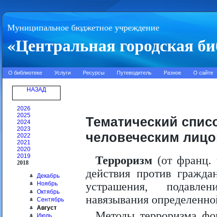
Муниципальное бюджетное учреждение
«Центральная городская би
О библиотеке
Услуги
Ресурсы
Путеводитель
Разное
О сайте
НАЗАД
2026
2025
Тематический спис
2024
2023
человеческим лиц
2022
2021
2020
2019
Терроризм
(от франц. 
2018
действия против гражда
Декабрь
устрашения, подавле
Ноябрь
Октябрь
навязывания определенно
Сентябрь
Август
Методы терроризма фо
Июль