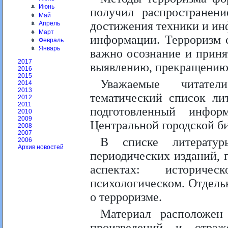
Июнь
получил распространен
Май
достижения техники и ин
Апрель
Март
информации. Терроризм 
Февраль
Январь
важно осознание и прин
2017
выявлению, прекращению 
2016
2015
Уважаемые читател
2014
2013
тематический список ли
2012
2011
подготовленный инфор
2010
2009
Центральной городской б
2008
2007
В списке литерату
2006
Архив новостей
периодических изданий, 
аспектах: историчес
психологическом. Отдель
о терроризме.
Материал расположен
произведений и отра