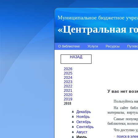
Муниципальное бюджетное учре
«Центральная го
О библиотеке
Услуги
Ресурсы
Путев
НАЗАД
2026
2025
2024
2023
2022
2021
У вас нет во
2020
2019
Пользуйтесь на
2018
На сайте библ
Декабрь
материалы, виртуа
Ноябрь
Самые популяр
Октябрь
библиотеки, возмо
Сентябрь
Что доступно у
Август
·
поиск в эле
Июль