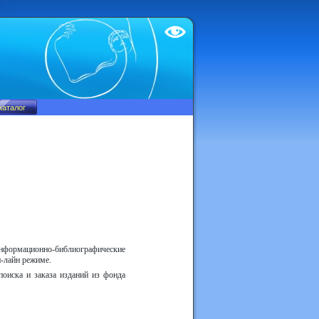
Test
нформационно-библиографические
н-лайн режиме.
оиска и заказа изданий из фонда