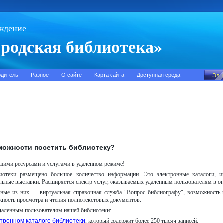
ждение
родская библиотека»
одитель
Разное
О сайте
Карта сайта
Доступная среда
зможности посетить библиотеку?
шими ресурсами и услугами в удаленном режиме!
иотеки размещено большое количество информации. Это электронные каталоги, и
льные выставки. Расширяется спектр услуг, оказываемых удаленным пользователям в о
ные из них – виртуальная справочная служба "Вопрос библиографу", возможность п
жность просмотра и чтения полнотекстовых документов.
даленным пользователям нашей библиотеки:
ктронном каталоге библиотеки
, который содержит более 250 тысяч записей.