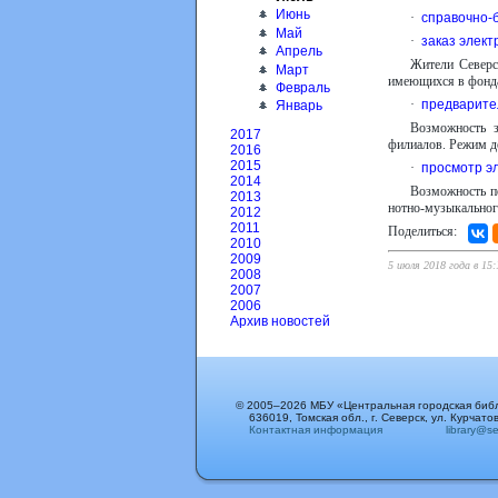
Июнь
·
справочно-
Май
·
заказ элект
Апрель
Жители Северс
Март
имеющихся в фонда
Февраль
·
предварите
Январь
Возможность з
2017
филиалов. Режим до
2016
2015
·
просмотр э
2014
Возможность по
2013
нотно-музыкального
2012
2011
Поделиться:
2010
2009
5 июля 2018 года в 15
2008
2007
2006
Архив новостей
© 2005–2026 МБУ «Центральная городская биб
636019, Томская обл., г. Северск, ул. Курчатов
Контактная информация
library@sev