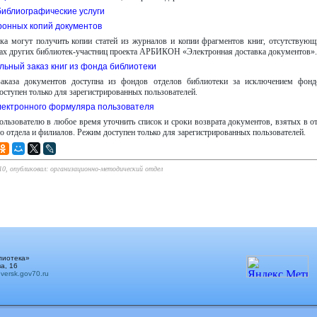
библиографические услуги
ронных копий документов
ка могут получить копии статей из журналов и копии фрагментов книг, отсутствующ
х других библиотек-участниц проекта АРБИКОН «Электронная доставка документов».
льный заказ книг из фонда библиотеки
аказа документов доступна из фондов отделов библиотеки за исключением фонд
ступен только для зарегистрированных пользователей.
лектронного формуляра пользователя
льзователю в любое время уточнить список и сроки возврата документов, взятых в о
 отдела и филиалов. Режим доступен только для зарегистрированных пользователей.
:10, опубликовал: организационно-методический отдел
лиотека»
а, 16
ersk.gov70.ru