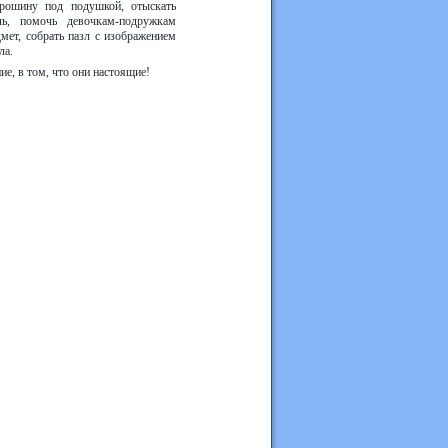
орошину под подушкой, отыскать
ь, помочь девочкам-подружкам
мет, собрать пазл с изображением
ла.
е, в том, что они настоящие!