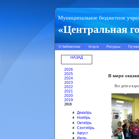
Муниципальное бюджетное учре
«Центральная го
О библиотеке
Услуги
Ресурсы
Путев
НАЗАД
2026
2025
В мире сказк
2024
2023
Все дети и взр
2022
2021
2020
2019
2018
Декабрь
Ноябрь
Октябрь
Сентябрь
Август
Июль