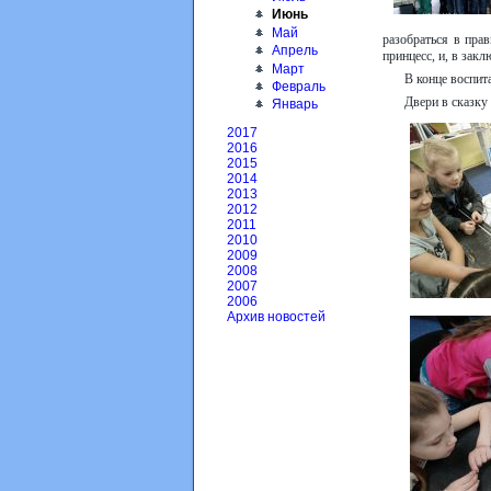
Июнь
Май
разобраться в пра
Апрель
принцесс, и, в зак
Март
В конце воспит
Февраль
Двери в сказку
Январь
2017
2016
2015
2014
2013
2012
2011
2010
2009
2008
2007
2006
Архив новостей