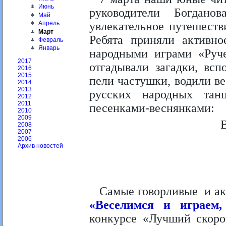
Июнь
руководители Богдан
Май
Апрель
увлекательное путешеств
Март
Ребята приняли активно
Февраль
Январь
народными играми «Руч
2017
отгадывали загадки, вс
2016
2015
пели частушки, водили в
2014
2013
русских народных тан
2012
2011
песенками-веснянками:
2010
2009
В
2008
2007
2006
Архив новостей
Самые говорливые и а
«Веселимся и играем
конкурсе «Лучший скоро