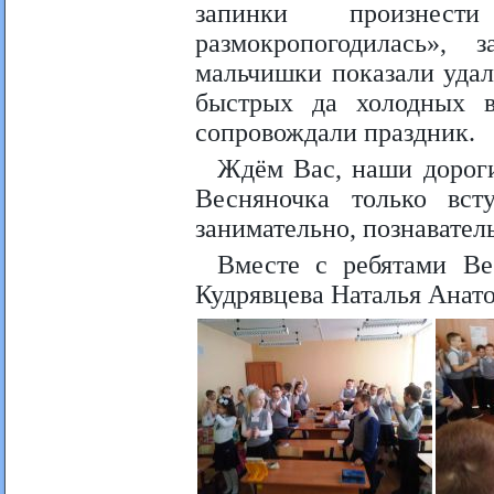
запинки произнест
размокропогодилась»,
мальчишки показали удал
быстрых да холодных в
сопровождали праздник.
Ждём Вас, наши дороги
Весняночка только вст
занимательно, познавател
Вместе с ребятами Вес
Кудрявцева Наталья Анато