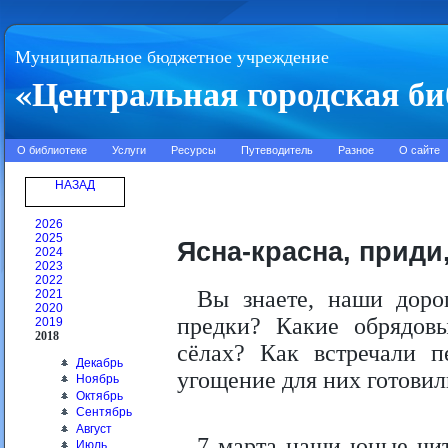
Муниципальное бюджетное учреждение
«Центральная городская би
О библиотеке
Услуги
Ресурсы
Путеводитель
Разное
О сайте
НАЗАД
2026
2025
Ясна-красна, приди
2024
2023
2022
Вы знаете, наши доро
2021
2020
предки? Какие обрядов
2019
2018
сёлах? Как встречали п
Декабрь
угощение для них готовил
Ноябрь
Октябрь
Сентябрь
Август
7 марта наши юные чи
Июль