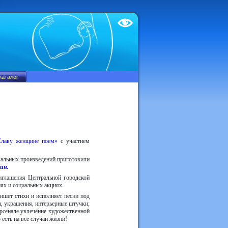
Test
лаву женщине поем»
с участием
кальных произведений приготовили
гин.
иглашения Центральной городской
ях и социальных акциях.
пишет стихи и исполняет песни под
ы, украшения, интерьерные штучки;
рсенале увлечение художественной
есть на все случаи жизни!