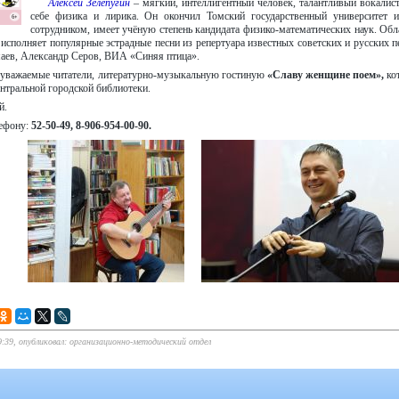
Алексей Зелепугин
– мягкий, интеллигентный человек, талантливый вокалист
себе физика и лирика. Он окончил Томский государственный университет 
сотрудником, имеет учёную степень кандидата физико-математических наук. Обл
исполняет популярные эстрадные песни из репертуара известных советских и русских 
ев, Александр Серов, ВИА «Синяя птица».
, уважаемые читатели, литературно-музыкальную гостиную
«Славу женщине поем»,
ко
нтральной городской библиотеки.
й.
лефону:
52-50-49, 8-906-954-00-90.
9:39, опубликовал: организационно-методический отдел