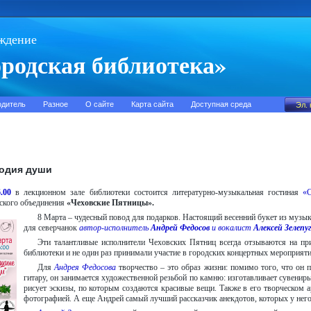
ждение
родская библиотека»
одитель
Разное
О сайте
Карта сайта
Доступная среда
лодия души
.00
в лекционном зале библиотеки состоится литературно-музыкальная гостиная
«С
ского объединения
«Чеховские Пятницы».
8 Марта – чудесный повод для подарков. Настоящий весенний букет из музы
для северчанок
автор-исполнитель
Андрей Федосов
и вокалист
Алексей Зелепу
Эти талантливые исполнители Чеховских Пятниц всегда отзываются на пр
библиотеки и не один раз принимали участие в городских концертных мероприяти
Для
Андрея Федосова
творчество – это образ жизни: помимо того, что он 
гитару, он занимается художественной резьбой по камню: изготавливает сувенир
рисует эскизы, по которым создаются красивые вещи. Также в его творческом а
фотографией. А еще Андрей самый лучший рассказчик анекдотов, которых у него 