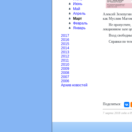
Июнь
Май
Апрель
Алексей Зелепугин 
Март
как Муслим Магома
Февраль
Не пропустите
Январь
лекционном зале це
Вход свободны
2017
2016
Справки по те
2015
2014
2013
2012
2011
2010
2009
2008
2007
2006
Архив новостей
Поделиться:
7 марта 2018 года в 0