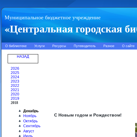
Муниципальное бюджетное учреждение
«Центральная городская би
О библиотеке
Услуги
Ресурсы
Путеводитель
Разное
О сайте
НАЗАД
2026
2025
2024
2023
2022
2021
2020
2019
2018
Декабрь
С Новым годом и Рождеством!
Ноябрь
Октябрь
Сентябрь
Август
Июль