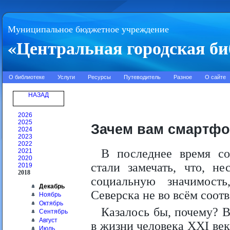
Муниципальное бюджетное учреждение
«Центральная городская би
О библиотеке
Услуги
Ресурсы
Путеводитель
Разное
О сайте
НАЗАД
2026
2025
Зачем вам смартф
2024
2023
2022
В последнее время со
2021
2020
стали замечать, что, н
2019
2018
социальную значимост
Декабрь
Северска не во всём соот
Ноябрь
Октябрь
Казалось бы, почему? 
Сентябрь
Август
в жизни человека XXI ве
Июль