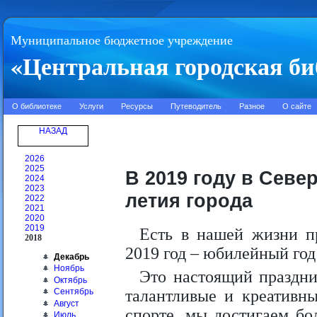
Муниципальное бюджетное учреждение
«Центральная городская би
О библиотеке
Услуги
Ресурсы
Путеводитель
Разное
О сайте
НАЗАД
2026
2025
В 2019 году в Севе
2024
2023
летия города
2022
2021
2020
2019
Есть в нашей жизни пр
2018
2019 год – юбилейный год 
Декабрь
Ноябрь
Это настоящий праздник
Октябрь
Сентябрь
талантливые и креативн
Август
спорте, мы достигаем бо
Июль