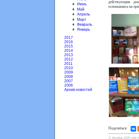
действующим док
Июнь
основываясь на при
Май
Апрель
Март
Февраль
Январь
2017
2016
2015
2014
2013
2012
2011
2010
2009
2008
2007
2006
Архив новостей
Поделиться:
11 декабря 2018 года в