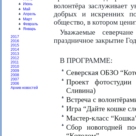
волонтёра заслуживает у
Июнь
Май
добрых и искренних по
Апрель
Март
общество, в котором цени
Февраль
Январь
Уважаемые северчан
2017
праздничное закрытие Год
2016
2015
2014
2013
2012
В ПРОГРАММЕ:
2011
2010
Северская ОБЗО “Кот
2009
2008
2007
Проект фотостудии 
2006
Архив новостей
Сливина)
Встреча с волонтёрам
Игра “Дайте кошке сл
Мастер-класс “Кошка”
Сбор новогодней п
“Котодом”