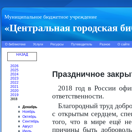
Муниципальное бюджетное учреждение
«Центральная городская би
О библиотеке
Услуги
Ресурсы
Путеводитель
Разное
О сайте
НАЗАД
2026
2025
Праздничное закры
2024
2023
2022
2018 год в России офи
2021
2020
ответственности.
2019
2018
Благородный труд добро
Декабрь
Ноябрь
с открытым сердцем, сп
Октябрь
того, что в мире ещё н
Сентябрь
Август
причины быть доброволь
Июль