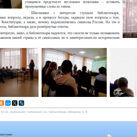
учащимся предстояло несложное испытание – вставить
пропущенные слова из гимна.
Школьники с интересом слушали библиотекаря,
зные вопросы, играли, а в процессе беседы, задавали свои вопросы о том,
 Конституция, а также, почему видоизменялись символы России. На эти и
осы, библиотекарь дала развёрнутые ответы.
интересно, живо, и библиотекари надеются, что смогли не только познакомить
законом нашей страны и её символами, но и заинтересовать их историческим
в 16:46, опубликовал: читальный зал, библиотекарь Макарова А. В.
лиотека»