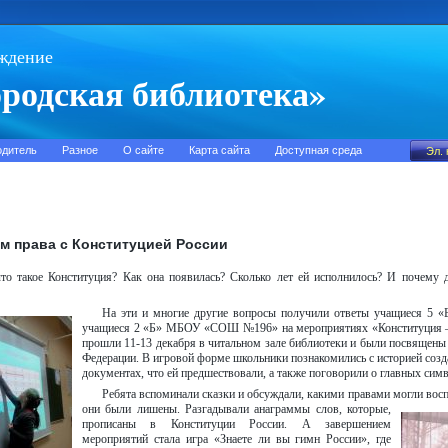
ждение
родская библиотека»
одитель
Разное
О сайте
Карта сайта
Доступная среда
м права с Конституцией России
что такое Конституция? Как она появилась? Сколько лет ей исполнилось? И почему 
На эти и многие другие вопросы получили ответы учащиеся 
учащиеся 2 «Б» МБОУ «СОШ №196» на мероприятиях «Конституция – 
прошли 11-13 декабря в читальном зале библиотеки и были посвящены
Федерации. В игровой форме школьники познакомились с историей созд
документах, что ей предшествовали, а также поговорили о главных симво
Ребята вспоминали сказки и обсуждали, какими правами могли восп
они были лишены. Разгадывали анаграммы слов, которые,
прописаны в Конституции России. А завершением
мероприятий стала игра «Знаете ли вы гимн России», где