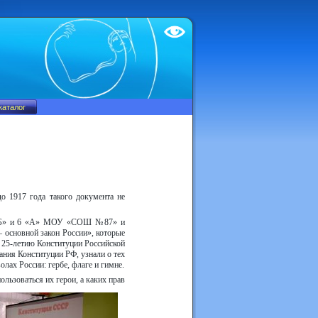
Test
до 1917 года такого документа не
5 «Б» и 6 «А» МОУ «СОШ №87» и
основной закон России», которые
 25-летию Конституции Российской
ания Конституции РФ, узнали о тех
лах России: гербе, флаге и гимне.
ользоваться их герои,
а каких прав