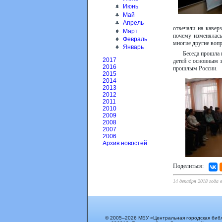
Июнь
Май
Апрель
отвечали на кавер
Март
почему изменялась
Февраль
многие другие вопр
Январь
Беседа прошла 
2017
детей с основным 
2016
прошлым России.
2015
2014
2013
2012
2011
2010
2009
2008
2007
2006
Архив новостей
Поделиться:
14 декабря 2018 года 
© 2005–2026 МБУ «Центральная городская биб