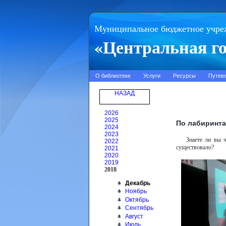
Муниципальное бюджетное учре
«Центральная го
О библиотеке
Услуги
Ресурсы
Путев
НАЗАД
2026
2025
По лабиринта
2024
2023
Знаете ли вы 
2022
существовало?
2021
2020
2019
2018
Декабрь
Ноябрь
Октябрь
Сентябрь
Август
Июль