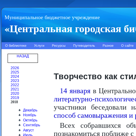
Муниципальное бюджетное учреждение
«Центральная городская би
О библиотеке
Услуги
Ресурсы
Путеводитель
Разное
О сайте
НАЗАД
2026
2025
Творчество как сти
2024
2023
2022
14 января
в Центрально
2021
2020
литературно-психологиче
2019
2018
участники беседовали 
Декабрь
способ самовыражения и 
Ноябрь
Октябрь
Всех собравшихся об
Сентябрь
Август
познакомиться поближе с 
Июль