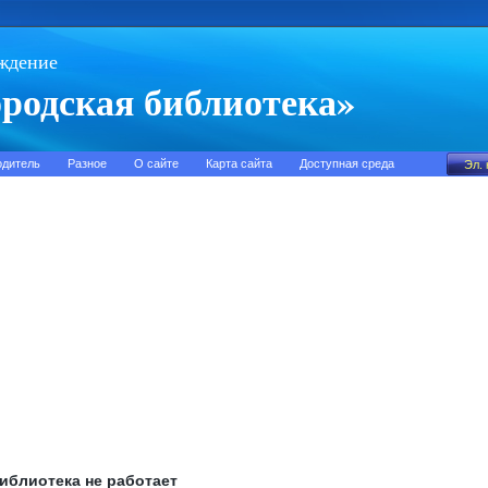
ждение
родская библиотека»
одитель
Разное
О сайте
Карта сайта
Доступная среда
библиотека не работает