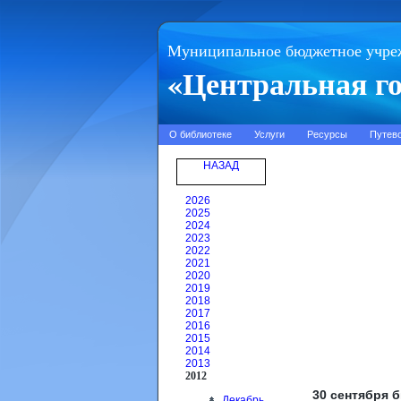
Муниципальное бюджетное учре
«Центральная го
О библиотеке
Услуги
Ресурсы
Путев
НАЗАД
2026
2025
2024
2023
2022
2021
2020
2019
2018
2017
2016
2015
2014
2013
2012
30 сентября 
Декабрь