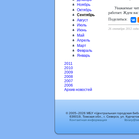
Ноябрь
Уважаемые чита
Октябрь
работает. Ждем вас
Сентябрь
Поделиться:
Август
Июль
26 сентября 2012 года
Июнь
Май
Апрель
Март
Февраль
Январь
2011
2010
2009
2008
2007
2006
Архив новостей
© 2005–2026 МБУ «Центральная городская биб
636019, Томская обл., г. Северск, ул. Курчатов
Контактная информация
library@sev