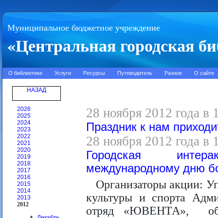
Муниципальное бюджетное учреждение
«Центральная городская би
О библиотеке
Услуги
Ресурсы
Путеводитель
Разное
О сайте
НАЗАД
2026
28 ноября 2012 года в 
2025
2024
Праздник к нам приходи
2023
2022
28 ноября 2012 года в 
2021
2020
Городская интера
2019
2018
международному дню б
2017
2016
Организаторы акции: У
2015
2014
культуры и спорта Адми
2013
2012
отряд «ЮВЕНТА», обл
Декабрь