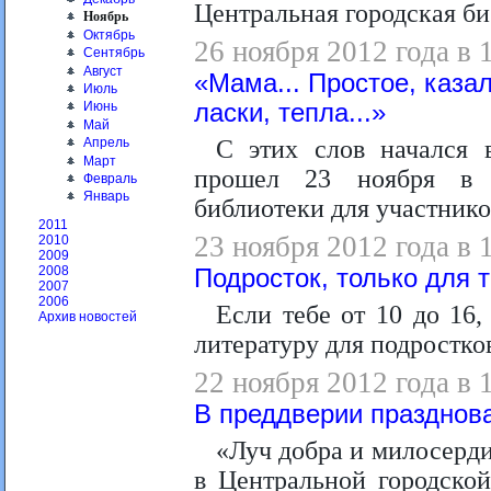
Центральная городская би
Ноябрь
Октябрь
26 ноября 2012 года в 
Сентябрь
Август
«Мама... Простое, казал
Июль
ласки, тепла...»
Июнь
Май
С этих слов начался 
Апрель
Март
прошел 23 ноября в ч
Февраль
Январь
библиотеки для участнико
2011
23 ноября 2012 года в 
2010
2009
2008
Подросток, только для т
2007
2006
Если тебе от 10 до 16
Архив новостей
литературу для подростко
22 ноября 2012 года в 
В преддверии празднов
«Луч добра и милосерд
в Центральной городской