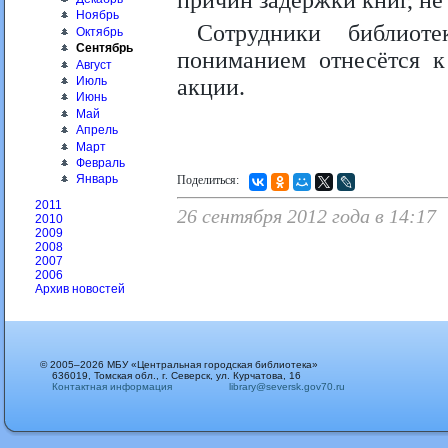
причин задержки книг, не 
Ноябрь
Сотрудники библиот
Октябрь
Сентябрь
пониманием отнесётся 
Август
Июль
акции.
Июнь
Май
Апрель
Март
Февраль
Январь
Поделиться:
2011
26 сентября 2012 года в 14:17
2010
2009
2008
2007
2006
Архив новостей
© 2005–2026 МБУ «Центральная городская библиотека»
636019, Томская обл., г. Северск, ул. Курчатова, 16
Контактная информация
library@seversk.gov70.ru