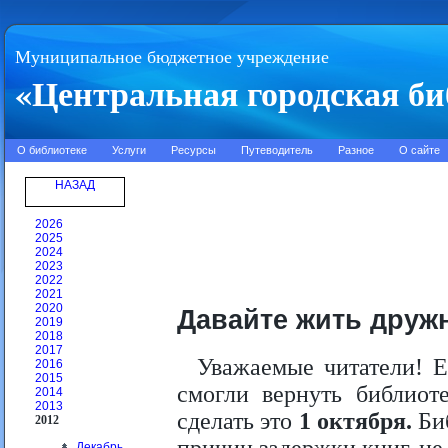
Муниципальное бюджетное учреждение
«Центральная городская би
О библиотеке
Услуги
Ресурсы
Путеводитель
Разное
О сайте
НАЗАД
2026
2025
2024
2023
2022
2021
2020
Давайте жить друж
2019
2018
2017
Уважаемые читатели! Е
2016
2015
смогли вернуть библиот
2014
2013
сделать это
1 октября.
Биб
2012
Декабрь