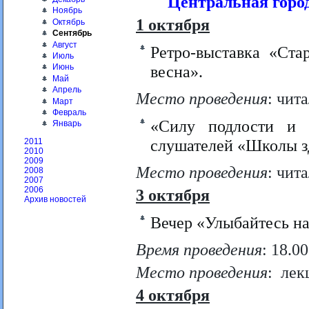
Центральная город
Ноябрь
1 октября
Октябрь
Сентябрь
Август
Ретро-выставка «Ста
Июль
Июнь
весна».
Май
Апрель
Место проведения
: чит
Март
Февраль
«Силу подлости и 
Январь
слушателей «Школы з
2011
2010
2009
Место проведения
: чит
2008
2007
2006
3 октября
Архив новостей
Вечер «Улыбайтесь на
Время проведения
: 18.00
Место проведения
: лек
4 октября