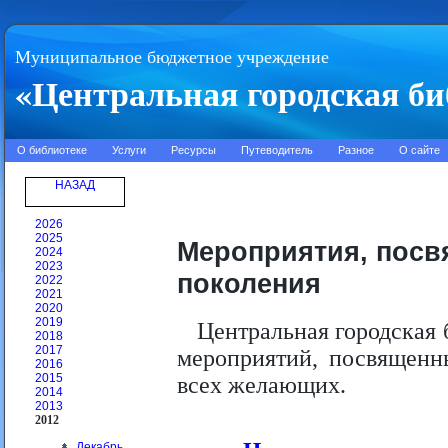
Муниципальное бюджетное учреждение
«Центральная городская би
О библиотеке
Услуги
Ресурсы
Путеводитель
Разное
О сайте
НАЗАД
2026
2025
Мероприятия, посв
2024
2023
поколения
2022
2021
2020
2019
Центральная городская 
2018
2017
мероприятий, посвященн
2016
2015
всех желающих.
2014
2013
2012
Декабрь