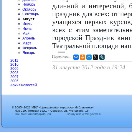
длинной и интересной, б
Ноябрь
Октябрь
праздник для всех: от п
Сентябрь
Август
учащихся первых курсов
Июль
всех с этим замечатель
Июнь
Май
городской Праздник книг
Апрель
Март
Театральной площади наш
Февраль
Январь
Поделиться:
2011
2010
31 августа 2012 года в 19:24
2009
2008
2007
2006
Архив новостей
© 2005–2026 МБУ «Центральная городская библиотека»
636019, Томская обл., г. Северск, ул. Курчатова, 16
Контактная информация
library@seversk.gov70.ru