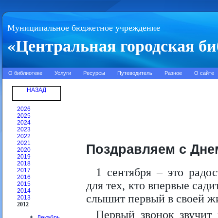
Муниципальное бюджетное учреждение
«Центральная городская би
О библиотеке
Услуги
Ресурсы
Путеводитель
Разное
О сайте
НАЗАД
2026
2025
2024
2023
2022
2021
Поздравляем с Дне
2020
2019
2018
1 сентября – это радо
2017
2016
для тех, кто впервые сади
2015
2014
слышит первый в своей жи
2013
2012
Первый звонок звучит 
Декабрь