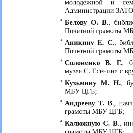
молодежной и сем
Администрации ЗАТО
Белову О. В
., библ
Почетной грамоты М
Аникину Е. С
., би
Почетной грамоты М
Солоненко В. Г.
, б
музея С. Есенина с 
Кузьмину М. Н.
, б
МБУ ЦГБ;
Андрееву Т. В
., нач
грамоты МБУ ЦГБ;
Калюжную С. В
., и
грамоты МБУ ЦГБ;