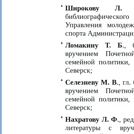
Широкову Л.
библиографического
Управления молоде
спорта Администраци
Ломакину Т. Б
.,
вручением Почетн
семейной политики,
Северск;
Селезневу М. В
., гл
вручением Почетн
семейной политики,
Северск;
Нахратову Л. Ф
., ре
литературы с вру