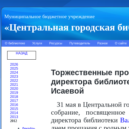
Муниципальное бюджетное учреждение
«Центральная городская би
О библиотеке
Услуги
Ресурсы
Путеводитель
Разное
О сайте
НАЗАД
2026
2025
Торжественные про
2024
2023
директора библиот
2022
2021
Исаевой
2020
2019
2018
2017
З1 мая в Центральной г
2016
2015
собрание, посвященно
2014
2013
директора библиотеки
Ва
2012
днем прощания с родным
Декабрь