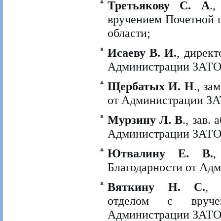
Третьякову С. А
.
вручением Почетной 
области;
Исаеву В. И.
, дирек
Администрации ЗАТО
Щербатых И. Н
., за
от Администрации ЗА
Мурзину Л. В
., зав.
Администрации ЗАТО
Ютвалину Е. В.
,
Благодарности от Ад
Вяткину Н. С.
, 
отделом с вруче
Администрации ЗАТО