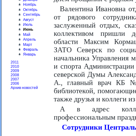
Ноябрь
Валентина Ивановна отд
Октябрь
Сентябрь
от рядового сотрудни
Август
заслуженный отдых, ска
Июль
Июнь
коллективом пришли д
Май
Апрель
области Максим Корма
Март
ЗАТО Северск по социа
Февраль
Январь
начальника Управления м
2011
и спорта Администрации
2010
2009
северской Думы Александ
2008
2007
А., главный врач КБ 
2006
Архив новостей
библиотекой, помогающие
также друзья и коллеги и
А в адрес коллек
профессиональным празд
Сотрудники Централь