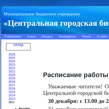
Муниципальное бюджетное учреждение
«Центральная городская би
О библиотеке
Услуги
Ресурсы
Путеводитель
Разное
О сайте
НАЗАД
2026
2025
2024
2023
2022
2021
Расписание работы
2020
2019
2018
Уважаемые читатели! О
2017
2016
Центральной городской б
2015
2014
2013
30 декабря: с 13.00 до 2
2012
Декабрь