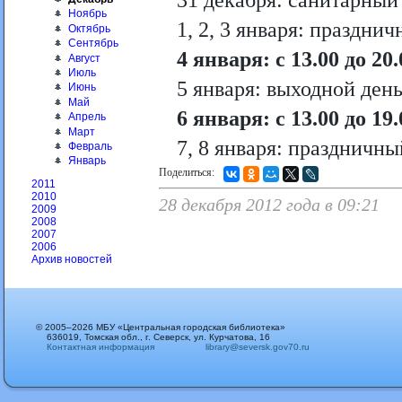
31 декабря: санитарный
Ноябрь
1, 2, 3 января: праздни
Октябрь
Сентябрь
4 января: с 13.00 до 20.
Август
Июль
5 января: выходной ден
Июнь
Май
6 января: с 13.00 до 19.
Апрель
Март
7, 8 января: праздничны
Февраль
Январь
Поделиться:
2011
2010
28 декабря 2012 года в 09:21
2009
2008
2007
2006
Архив новостей
© 2005–2026 МБУ «Центральная городская библиотека»
636019, Томская обл., г. Северск, ул. Курчатова, 16
Контактная информация
library@seversk.gov70.ru