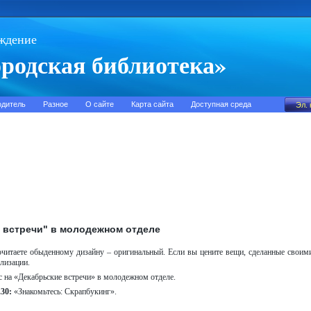
ждение
родская библиотека»
одитель
Разное
О сайте
Карта сайта
Доступная среда
 встречи" в молодежном отделе
читаете обыденному дизайну – оригинальный. Если вы цените вещи, сделанные своим
лизации.
 на «Декабрьские встречи» в молодежном отделе.
.30:
«Знакомьтесь: Скрапбукинг».