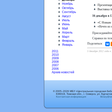
Ноябрь
Презентаци
Октябрь
Выставка т
Сентябрь
16 декабря в 1
Август
Июль
«С Новым г
Июнь
«Нечто из 
Май
Апрель
Присоединяйте
Март
Справки по тел
Февраль
Поделиться:
Январь
2011
5 декабря 2012 года в 
2010
2009
2008
2007
2006
Архив новостей
© 2005–2026 МБУ «Центральная городская биб
636019, Томская обл., г. Северск, ул. Курчатов
Контактная информация
library@sev