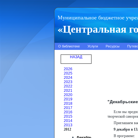
Муниципальное бюджетное учре
«Центральная го
О библиотеке
Услуги
Ресурсы
Путев
НАЗАД
2026
2025
2024
2023
2022
2021
2020
2019
"Декабрьские
2018
2017
Если вы предпо
2016
2015
творческой самореа
2014
Приглашаем вас
2013
2012
9 декабря в 13
В программе:
Декабрь