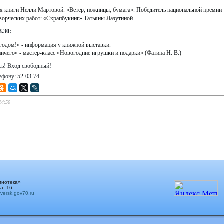
я книги Нелли Мартовой. «Ветер, ножницы, бумага». Победитель национальной премии 
ворческих работ: «Скрапбукинг» Татьяны Лазутиной.
3.30:
одом!» - информация у книжной выставки.
ничего» - мастер-класс «Новогодние игрушки и подарки» (Фатина Н. В.)
сь! Вход свободный!
ефону: 52-03-74.
14:50
лиотека»
а, 16
ersk.gov70.ru