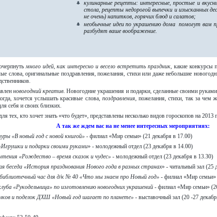
кулинарные рецепты
: интересные, простые и вкусн
стола, рецепты недорогой выпечки и изысканных дес
не очень) напитков, горячих блюд и салатов;
необычные
идеи по украшению дома
помогут вам п
разбудят ваше воображение.
очерпнуть
много идей, как интересно и весело встретить праздник
, какие конкурсы п
ые слова, оригинальные поздравления, пожелания, стихи или даже небольшие новогодние
одственников.
авлен
новогодний креатив
. Новогодние украшения и подарки, сделанные своими руками
когда, хочется услышать красивые слова,
поздравления
, пожелания, стихи, так за чем
для себя и своих близких.
для тех, кто хочет знать «что будет», представлены несколько видов гороскопов на 2013 
А так же ждем вас на не менее интересных мероприятиях:
уры «В новый год с новой книгой»
- филиал «Мир семьи» (21 декабря в 17.00)
«Игрушки и подарки своими руками
» - молодежный отдел (23 декабря в 14.00)
чтения «Рождество – время сказок и чудес»
- молодежный отдел (23 декабря в 13.30)
я беседа «История празднования Нового года в разных странах
» - читальный зал (25 
библиотечный час для д/к № 40 «Что мы знаем про Новый год»
- филиал «Мир семьи» (
луба «Рукодельница» по изготовлению новогодних украшений
- филиал «Мир семьи» (26
нков и поделок ДХШ «Новый год шагает по планете»
- выставочный зал (20 -27 декабр