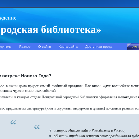
ждение
родская библиотека»
одитель
Разное
О сайте
Карта сайта
Доступная среда
к встрече Нового Года?
оро в наши дома придет самый любимый праздник. Нас вновь ждут волшебные мечт
венных чудес и сказочных событий.
читатели, в каждом отделе Центральной городской библиотеки оформлены
новогодние
ю предлагается литература (книги, журналы, выдержки и цитаты) по самым разным асп
история Нового года и Рождества в России;
обычаи и традиции встречи этих праздников за руб