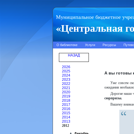
Муниципальное бюджетное учре
«Центральная го
О библиотеке
Услуги
Ресурсы
Путев
НАЗАД
2026
2025
А вы готовы 
2024
2023
Уже совсем ск
2022
ожидания необыкно
2021
2020
Дорогие наши 
2019
сюрпризы
.
2018
Вашему внимани
2017
2016
2015
2014
2013
2012
Декабрь