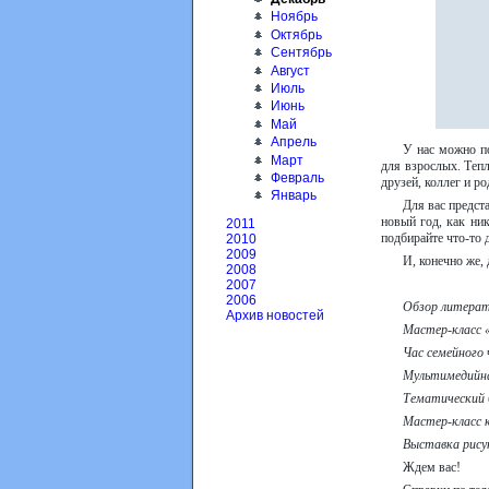
Ноябрь
Октябрь
Сентябрь
Август
Июль
Июнь
Май
Апрель
У нас можно п
Март
для взрослых. Тепл
Февраль
друзей, коллег и р
Январь
Для вас предст
новый год, как ни
2011
подбирайте что-то 
2010
2009
И, конечно же, 
2008
2007
2006
Обзор литерат
Архив новостей
Мастер-класс 
Час семейного 
Мультимедийна
Тематический 
Мастер-класс к
Выставка рису
Ждем вас!