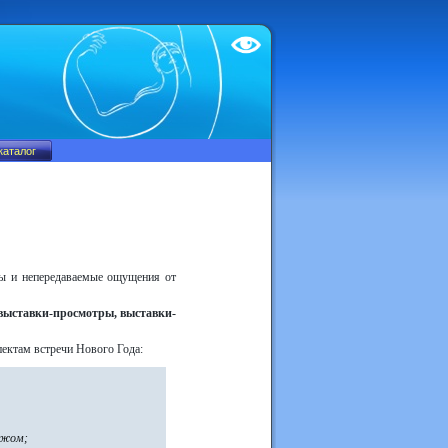
Test
ы и непередаваемые ощущения от
 выставки-просмотры
,
выставки-
ектам встречи Нового Года:
ежом;