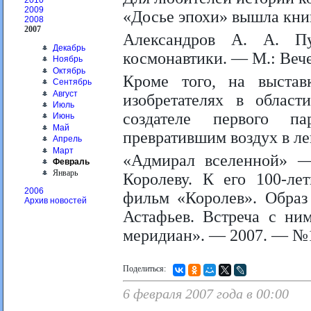
2010
2009
«Досье эпохи» вышла кни
2008
2007
Александров А. А. Пу
Декабрь
космонавтики. — М.: Вече
Ноябрь
Октябрь
Кроме того, на выстав
Сентябрь
Август
изобретателях в област
Июль
создателе первого 
Июнь
Май
превратившим воздух в ле
Апрель
Март
«Адмирал вселенной» —
Февраль
Январь
Королеву. К его 100-л
2006
фильм «Королев». Образ
Архив новостей
Астафьев. Встреча с ни
меридиан». — 2007. — №1.
Поделиться:
6 февраля 2007 года в 00:00