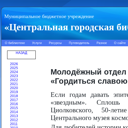
Муниципальное бюджетное учреждение
«Центральная городская би
О библиотеке
Услуги
Ресурсы
Путеводитель
Разное
О сайте
НАЗАД
2026
2025
Молодёжный отдел 
2024
2023
«Гордиться славою
2022
2021
2020
2019
Если годам давать эпит
2018
2017
«звездным». Сплошь
2016
2015
Циолковского, 50-лет
2014
2013
Центрального музея космо
2012
2011
Для любителей истории ко