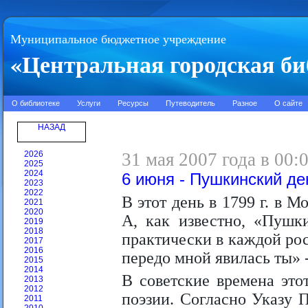
Муниципальное бюджетное учреждение
«Центральная городская би
О библиотеке
Услуги
Ресурсы
Путеводитель
Разное
О сайте
НАЗАД
2026
31 мая 2007 года в 00:
2025
2024
6 июня - Пушкинский де
2023
2022
В этот день в 1799 г. в 
2021
2020
А, как известно, «Пушк
2019
2018
практически в каждой ро
2017
2016
передо мной явилась ты» 
2015
2014
В советские времена эт
2013
2012
поэзии. Согласно Указу 
2011