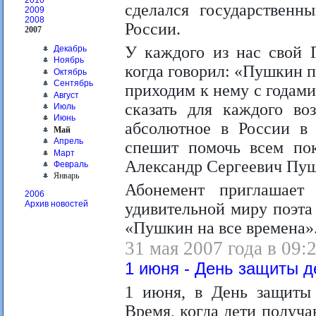
2010
сделался государственн
2009
2008
России.
2007
У каждого из нас свой 
Декабрь
Ноябрь
когда говорил: «Пушкин п
Октябрь
Сентябрь
приходим к нему с годами
Август
сказать для каждого воз
Июль
Июнь
абсолютное в России в 
Май
Апрель
спешит помочь всем пок
Март
Александр Сергеевич Пуш
Февраль
Январь
Абонемент приглашает
2006
Архив новостей
удивительной миру поэта
«Пушкин на все времена»
31 мая 2007 года в 09:
1 июня - День защиты д
1 июня, в День защиты д
Время, когда дети получа