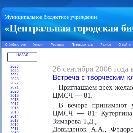
Муниципальное бюджетное учреждение
«Центральная городская би
О библиотеке
Услуги
Ресурсы
Путеводитель
Разное
О сайте
НАЗАД
2026
26 сентября 2006 года 
2025
2024
Встреча с творческим 
2023
2022
Приглашаем всех желаю
2021
2020
ЦМСЧ — 81.
2019
2018
В вечере принимают у
2017
2016
ЦМСЧ — 81: Кутергина Л
2015
2014
Зимарева Т.Д.,
2013
2012
Довыденок А.А., Федоро
2011