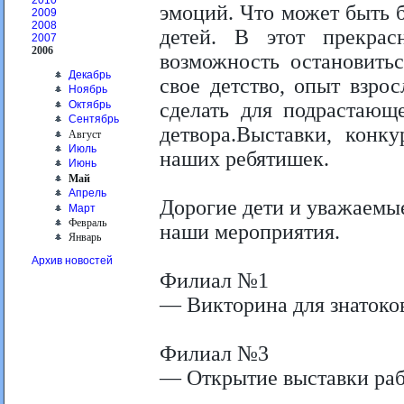
2010
эмоций. Что может быть 
2009
2008
детей. В этот прекра
2007
2006
возможность остановитьс
Декабрь
свое детство, опыт взро
Ноябрь
Октябрь
сделать для подрастающ
Сентябрь
детвора.Выставки, конк
Август
Июль
наших ребятишек.
Июнь
Май
Апрель
Дорогие дети и уважаемые
Март
Февраль
наши мероприятия.
Январь
Архив новостей
Филиал №1
— Викторина для знатоко
Филиал №3
— Открытие выставки раб