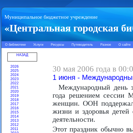
Муниципальное бюджетное учреждение
«Центральная городская би
О библиотеке
Услуги
Ресурсы
Путеводитель
Разное
О сайте
НАЗАД
2026
30 мая 2006 года в 00:
2025
2024
1 июня - Международны
2023
2022
Международный день з
2021
2020
года решением сессии М
2019
2018
женщин. ООН поддержала
2017
2016
жизни и здоровья детей
2015
2014
деятельности.
2013
2012
Этот праздник обычно вы
2011