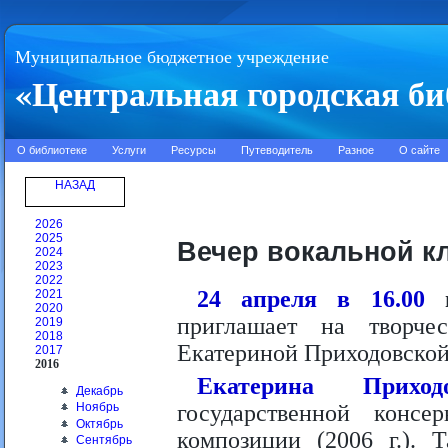
Муниципальное бюджетное учреждение
«Центральная городская би
О библиотеке
Услуги
Ресурсы
Путеводитель
Разное
О сайте
НАЗАД
2026
2025
Вечер вокальной к
2024
2023
2022
24 апреля в 16.00
2021
2020
приглашает на творче
2019
2018
Екатериной Приходовской
2017
2016
Екатерина Прих
Декабрь
государственной конс
Ноябрь
Октябрь
композиции (2006 г.). 
Сентябрь