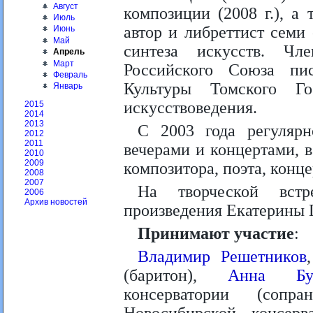
Август
композиции (2008 г.), а
Июль
автор и либреттист семи
Июнь
Май
синтеза искусств. Чл
Апрель
Март
Российского Союза пи
Февраль
Культуры Томского Гос
Январь
искусствоведения.
2015
2014
2013
С 2003 года регулярн
2012
2011
вечерами и концертами, в
2010
2009
композитора, поэта, конц
2008
2007
На творческой встр
2006
Архив новостей
произведения Екатерины 
Принимают участие
:
Владимир Решетников
(баритон),
Анна Б
консерватории (сопр