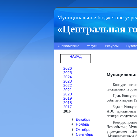
Муниципальное бюджетное учре
«Центральная го
О библиотеке
Услуги
Ресурсы
Путев
НАЗАД
2026
2025
Муниципальны
2024
2023
Конкурс посвя
2022
письменных творче
2021
2020
Цель Конкурса
2019
событиях апреля 19
2018
Задачи Конкурс
2017
2016
АЭС; привлечение
позиции средствам
Декабрь
Конкурс прово
Ноябрь
Чернобыль»; Мун
Октябрь
учреждением «Цен
Сентябрь
Муниципальным бю