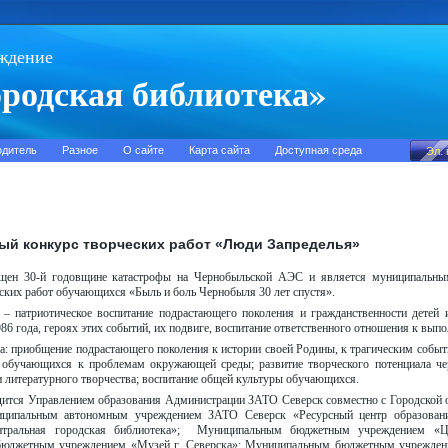
ждение
родская библиотека»
одитель
Разное
О сайте
Карта сайта
Доступная среда
й конкурс творческих работ «Люди Запределья»
щен 30-й годовщине катастрофы на Чернобыльской АЭС и является муниципальным
ских работ обучающихся «Быль и боль Чернобыля 30 лет спустя».
 – патриотическое воспитание подрастающего поколения и гражданственности детей 
86 года, героях этих событий, их подвиге, воспитание ответственного отношения к вып
а: приобщение подрастающего поколения к истории своей Родины, к трагическим собы
 обучающихся к проблемам окружающей среды; развитие творческого потенциала че
и литературного творчества; воспитание общей культуры обучающихся.
дится Управлением образования Администрации ЗАТО Северск совместно с Городской 
иципальным автономным учреждением ЗАТО Северск «Ресурсный центр образова
тральная городская библиотека»; Муниципальным бюджетным учреждением «Цен
джетным учреждением «Музей г. Северска»; Муниципальным бюджетным учреждени