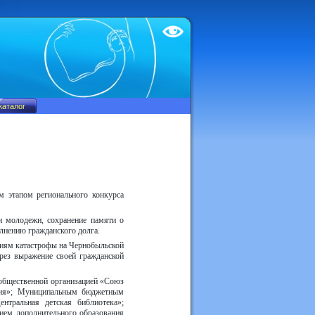
Test
 этапом регионального конкурса
и молодежи, сохранение памяти о
олнению гражданского долга.
тиям катастрофы на Чернобыльской
рез выражение своей гражданской
общественной организацией «Союз
ния»; Муниципальным бюджетным
тральная детская библиотека»;
ем дополнительного образования