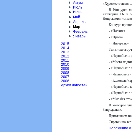
Август
«Художественная ш
Июль
В Конкурсе мо
Июнь
категории 13-18 
Май
Допускается только
Апрель
Конкурс прово
Март
- «Поэзия».
Февраль
Январь
- «Проза».
- «Интервью»
2015
2014
Тематика творч
2013
- «Чернобыль: 
2012
2011
- «Место подви
2010
- «Чернобыль: 
2009
2008
- «Чернобыль -
2007
- «Колокола Че
2006
Архив новостей
- «Чернобыль гл
- «Чернобыль: э
- «Мир без ато
В конкурсе уч
Запределья».
Приглашаем все
Справки по тел.
Положение о 