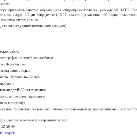
кола».
гут принимать участие обучающиеся общеобразовательных учреждений ЗАТО Севе
лет (номинация «Люди Запределья»), 5-11 классов (номинация «Молодое поколение
 индивидуальное участие.
дится по следующим номинациям (жанрам):
еских работ:
фотография из семейного альбома».
га - Чернобыль».
взгляд сквозь годы».
 быль, Чернобыль - боль!».
рнобыля».
азами детей: 30 лет трагедии».
кология, человек, здоровье».
мных катастроф».
аствуют творческие письменные работы, сопровождаемые презентациями и соответс
х к участию и желаем конкурсантам успеха!
 52-50-49.
конкурсе