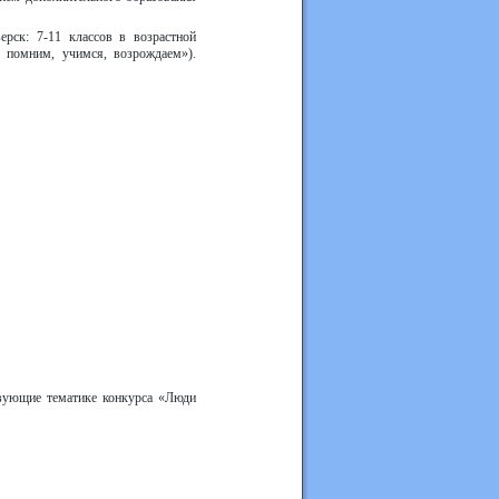
рск: 7-11 классов в возрастной
: помним, учимся, возрождаем»).
твующие тематике конкурса «Люди