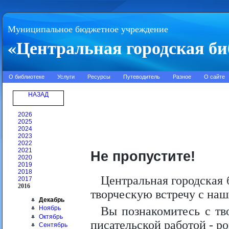
Муниципальное бюджетное учреждение
«Центральная городская би
О библиотеке
Услуги
Ресурсы
Путеводитель
Разное
О сайте
НАЗАД
2026
2025
2024
2023
2022
2021
Не пропустите!
2020
2019
2018
Центральная городская 
2017
2016
творческую встречу с на
Декабрь
Вы познакомитесь с тв
Ноябрь
Октябрь
писательской работой - 
Сентябрь