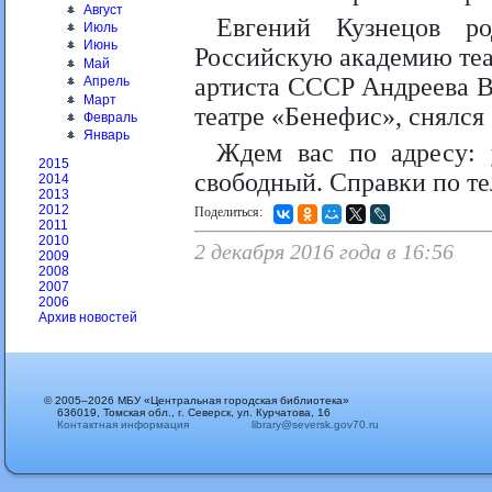
Август
Евгений Кузнецов р
Июль
Июнь
Российскую академию теа
Май
артиста СССР Андреева В
Апрель
Март
театре «Бенефис», снялся
Февраль
Январь
Ждем вас по адресу: у
2015
свободный. Справки по те
2014
2013
2012
Поделиться:
2011
2010
2 декабря 2016 года в 16:56
2009
2008
2007
2006
Архив новостей
© 2005–2026 МБУ «Центральная городская библиотека»
636019, Томская обл., г. Северск, ул. Курчатова, 16
Контактная информация
library@seversk.gov70.ru