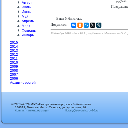
Друзья,
Август
Поздравляе
Июль
Июнь
Май
Ваша библиотека.
Апрель
Поделиться:
Март
Февраль
30 декабря 2016 года в 16:34, опубликовал: Мартьянова О. С
Январь
2015
2014
2013
2012
2011
2010
2009
2008
2007
2006
Архив новостей
© 2005–2026 МБУ «Центральная городская библиотека»
636019, Томская обл., г. Северск, ул. Курчатова, 16
Контактная информация
library@seversk.gov70.ru