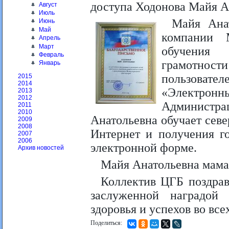
доступа Ходонова Майя А
Август
Июль
Майя Ана
Июнь
Май
компании M
Апрель
Март
обучения 
Февраль
грамотност
Январь
пользоват
2015
2014
«Электрон
2013
2012
Администра
2011
2010
Анатольевна обучает сев
2009
2008
Интернет и получения г
2007
2006
электронной форме.
Архив новостей
Майя Анатольевна мама 
Коллектив ЦГБ поздрав
заслуженной наградой
здоровья и успехов во все
Поделиться: