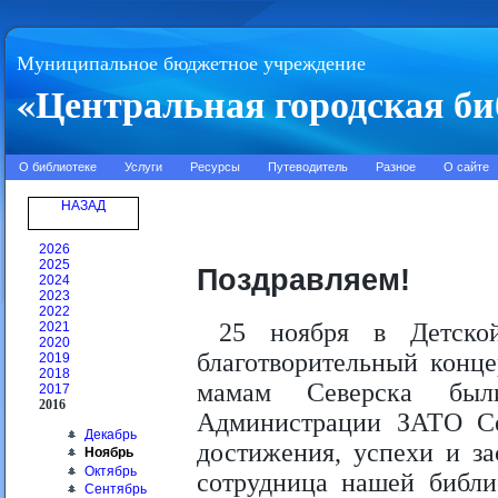
Муниципальное бюджетное учреждение
«Центральная городская би
О библиотеке
Услуги
Ресурсы
Путеводитель
Разное
О сайте
НАЗАД
2026
2025
Поздравляем!
2024
2023
2022
25 ноября в Детской
2021
2020
благотворительный конц
2019
2018
мамам Северска были
2017
2016
Администрации ЗАТО Се
Декабрь
достижения, успехи и з
Ноябрь
Октябрь
сотрудница нашей библи
Сентябрь