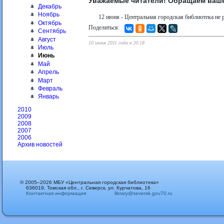
Уважаемые читатели! Обращаем ваше
Декабрь
Ноябрь
12 июня - Центральная городская библиотека не р
Октябрь
Поделиться:
Сентябрь
Август
10 июня 2011 года в 20:18
Июль
Июнь
Май
Апрель
Март
Февраль
Январь
2010
2009
2008
2007
2006
Архив новостей
© 2005–2026 МБУ «Центральная городская библиотека»
636019, Томская обл., г. Северск, ул. Курчатова, 16
Контактная информация
library@seversk.gov70.ru