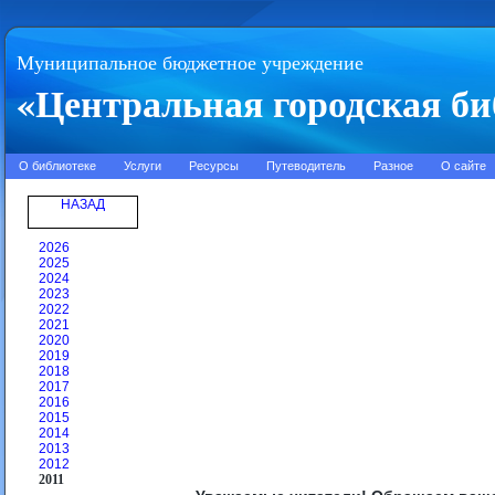
Муниципальное бюджетное учреждение
«Центральная городская би
О библиотеке
Услуги
Ресурсы
Путеводитель
Разное
О сайте
НАЗАД
2026
2025
2024
2023
2022
2021
2020
2019
2018
2017
2016
2015
2014
2013
2012
2011