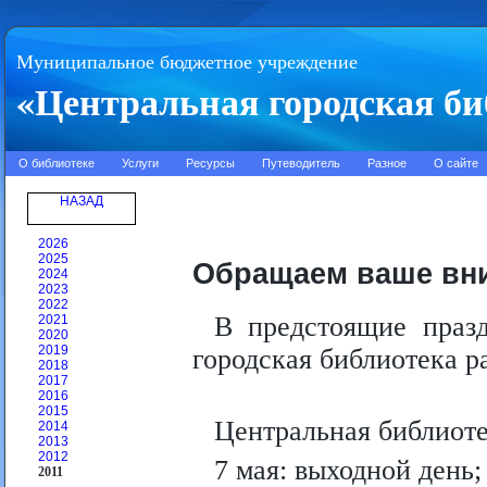
Муниципальное бюджетное учреждение
«Центральная городская би
О библиотеке
Услуги
Ресурсы
Путеводитель
Разное
О сайте
НАЗАД
2026
2025
Обращаем ваше вн
2024
2023
2022
В предстоящие праз
2021
2020
2019
городская библиотека 
2018
2017
2016
2015
Центральная библиот
2014
2013
2012
7 мая: выходной день;
2011