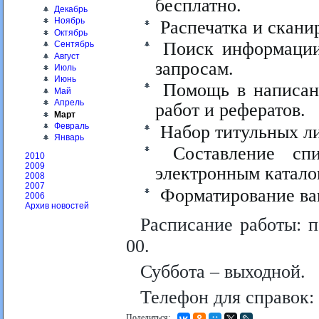
бесплатно.
Декабрь
Ноябрь
Распечатка и скани
Октябрь
Поиск информации
Сентябрь
Август
запросам.
Июль
Июнь
Помощь в написани
Май
Апрель
работ и рефератов.
Март
Февраль
Набор титульных ли
Январь
Составление спи
2010
2009
электронным катало
2008
2007
Форматирование ва
2006
Архив новостей
Расписание работы: п
00.
Суббота – выходной.
Телефон для справок: 
Поделиться: