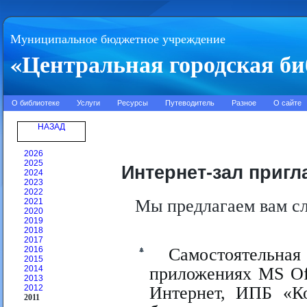
Муниципальное бюджетное учреждение
«Центральная городская би
О библиотеке
Услуги
Ресурсы
Путеводитель
Разное
О сайте
НАЗАД
2026
2025
Интернет-зал пригл
2024
2023
2022
Мы предлагаем вам с
2021
2020
2019
2018
2017
2016
Самостоятельна
2015
2014
приложениях MS Off
2013
2012
Интернет, ИПБ «Ко
2011