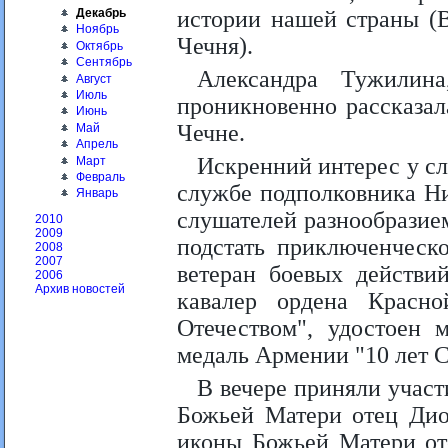
Декабрь
истории нашей страны (В
Ноябрь
Чечня).
Октябрь
Сентябрь
Александра Тужили
Август
Июль
проникновенно рассказал
Июнь
Чечне.
Май
Апрель
Искренний интерес у с
Март
Февраль
службе подполковника Ни
Январь
слушателей разнообразие
2010
2009
подстать приключенческ
2008
2007
ветеран боевых действи
2006
Архив новостей
кавалер ордена Красн
Отечеством", удостоен 
медаль Армении "10 лет С
В вечере приняли учас
Божьей Матери отец Ди
иконы Божьей Матери от