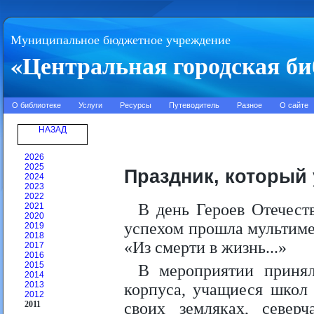
Муниципальное бюджетное учреждение
«Центральная городская би
О библиотеке
Услуги
Ресурсы
Путеводитель
Разное
О сайте
НАЗАД
2026
2025
Праздник, который 
2024
2023
2022
В день Героев Отечест
2021
2020
успехом прошла мультиме
2019
2018
«Из смерти в жизнь...»
2017
2016
2015
В мероприятии принял
2014
2013
корпуса, учащиеся школ 
2012
2011
своих земляках, северч