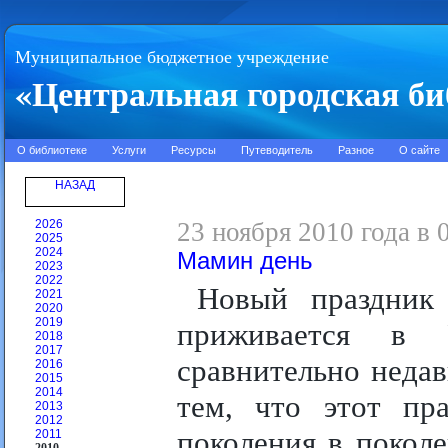
Муниципальное бюджетное учреждение
«Центральная городская би
О библиотеке
Услуги
Ресурсы
Путеводитель
Разное
О сайте
НАЗАД
2026
23 ноября 2010 года в 
2025
2024
Мамин день
2023
2022
Новый праздни
2021
2020
2019
приживается в 
2018
2017
сравнительно неда
2016
2015
2014
тем, что этот пр
2013
2012
поколения в покол
2011