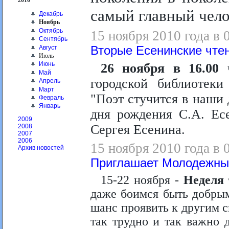
2010
самый главный чело
Декабрь
Ноябрь
Октябрь
15 ноября 2010 года в 
Сентябрь
Август
Вторые Есенинские чтен
Июль
Июнь
26 ноября в 16.00
Май
городской библиотеки
Апрель
Март
"Поэт стучится в наши
Февраль
Январь
дня рождения С.А. Ес
2009
Сергея Есенина.
2008
2007
2006
15 ноября 2010 года в 
Архив новостей
Приглашает Молодежны
15-22 ноября -
Неделя 
даже боимся быть добрым
шанс проявить к другим с
так трудно и так важно 