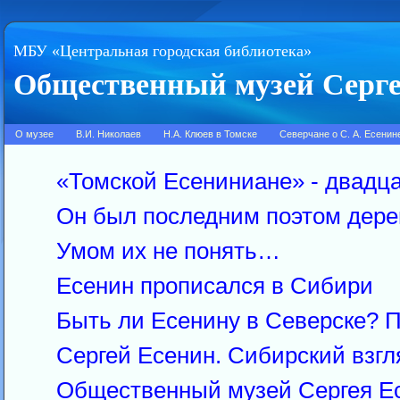
МБУ «Центральная городская библиотека»
Общественный музей Серге
О музее
В.И. Николаев
Н.А. Клюев в Томске
Северчане о С. А. Есенин
«Томской Есениниане» - двадца
Он был последним поэтом дер
Умом их не понять…
Есенин прописался в Сибири
Быть ли Есенину в Северске? 
Сергей Есенин. Сибирский взгл
Общественный музей Сергея Ес