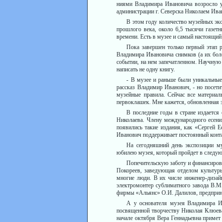
ниями Владимира Ивановича воз­росло у
администрации г. Северска Николаем Ива
В этом году количество музей­ных эк
прошлого века, около 6,5 тысячи газет
времени. Есть в музее и самый настоящий 
Пока завершен только первый этап 
Владимира Ивановича снимков (а их боле
событии, на нем запечатленном. Научную 
написать не одну книгу.
- В музее и раньше были уни­кальны
рассказ Владимир Иванович, - но посети
музейные правила. Сейчас все материал
первоклашек. Мне кажется, об­новленная 
В последние годы в стране из­дается
Николаева. Члену международно­го есенин
появились такие издания, как «Сергей Е
Иванович поддержива­ет постоянный контак
На сегодняшний день экспози­ции м
юбилею музея, который пройдет в следующе
Попечительскую заботу и фи­нансиров
Покореев, заведующая отделом культуры
многие люди. В их чис­ле инженер-диза
электромонтер сублиматного завода В.М.
фирмы «Альянс» О.И. Далилов, предприни
А у основателя музея Владими­ра И
посвящен­ной творчеству Николая Клюева
начале октября Вера Геннадьевна примет 