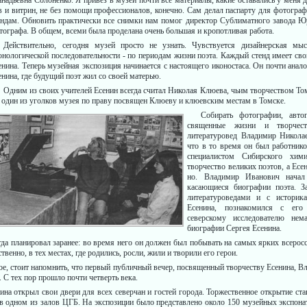
ннадьевна Солоненко. Я привез в музей почти все материалы, ка­кие оставались у меня д
в и витрин, не без помощи про­фессионалов, конечно. Сам делал паспарту для фотограф
ендам. Обновить практически все снимки нам помог директор Сублиматного завода Ю
тографа. В общем, всеми была проделана очень большая и кропотливая работа.
Действительно, сегодня музей просто не узнать. Чувствуется ди­зайнерская м
онологичес­кой последовательности - по пери­одам жизни поэта. Каждый стенд имеет сво
енина. Теперь музейная экспозиция начинается с настоящего иконостаса. Он по­чти анало
енина, где бу­дущий поэт жил со своей матерью.
Одним из своих учителей Есе­нин всегда считал Николая Клю­ева, чьим творчеством Том
 один из уголков музея по пра­ву посвящен Клюеву и клюевским местам в Томске.
Собирать фотографии, авто
священные жизни и творчест
литературовед Владимир Никола­
что в то время он был работнико
специалистом Сибирского хими
творчество великих поэтов, а Есен
но. Владимир Иванович начал п
касающиеся биографии по­эта. 
литературоведами и с историк
Есенина, познако­мился с ег
северскому иссле­дователю не
биографии Сер­гея Есенина.
да планировал заранее: во время него он должен был побывать на самых ярких всеросс
венно, в тех мес­тах, где родились, росли, жили и творили его герои.
ное, стоит напомнить, что первый публичный вечер, посвя­щенный творчеству Есенина, В
 С тех пор про­шло почти четверть века.
нина открыл свои двери для всех северчан и гостей города. Тор­жественное открытие с
 в одном из залов ЦГБ. На экспозиции было представлено около 150 музейных экспонат