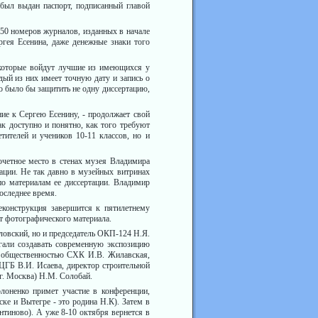
ыл выдан паспорт, подписанный гла­вой
 150 номеров журналов, изданных в начале
ргея Есенина, даже денежные знаки того
 которые войдут лучшие из имеющихся у
дый из них имеет точную дату и запись о
 было бы защитить не одну диссер­тацию,
ние к Сергею Есенину, - продолжает свой
к доступно и понятно, как того тре­буют
и­телей и учеников 10-11 классов, но и
почетное место в стенах музея Владимира
­ции. Не так давно в музейных вит­ринах
по материалам ее диссертации. Владимир
последнее время.
конструк­ция завершится к пятилетнему
ет фо­тографического материала.
дловский, но и председатель ОКП-124 Н.Я.
гали создавать современную эк­спозицию
с общественностью СХК И.В. Жилавская,
ЦГБ В.И. Исаева, директор строи­тельной
г. Москва) Н.М. Солобай.
лоненко примет участие в конференции,
ке и Вытегре - это родина Н.К). Затем в
антиново). А уже 8-10 октября вернется в