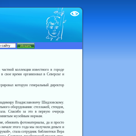
Test
 частной коллекции известного в городе
 в свое время организовал в Се­верске и
уриро­вал которую генеральный директор
Владимиру Владиславовичу Шидловскому.
ьного оборудования: стеллажей, стендов,
­ла. Спасибо за это в первую оче­редь
приня­тым музейным нормам.
ие, обновить фотоматериалы, да и просто
в начале этого года мы получили деньги и
укой», стала сотрудник библиотеки Вера