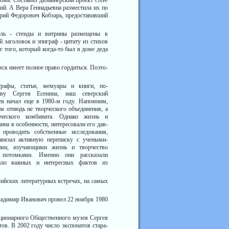
ома. Со­ставил дизайнерский проект стен­
ий. А Вера Геннадьевна разместила их по
рий Фе­дорович Кобзарь, предоставивший
ысль - стенды и вит­рины размещены в
й заголовок и эпиграф - цитату из стихов
г того, который когда-то был в доме деда
ск име­ет полное право гордиться. Поэто­
гра­фы, статьи, мемуары и книги, по­
ву Сергея Есенина, наш северский
ев начал еще в 1980-м году. На­помним,
м отнюдь не творческо­го объединения, а
ческого комби­ната. Однако жизнь и
ина в осо­бенности, интересовали его дав­
роводить собственные исследова­ния,
Завязал активную переписку с учеными-
ами, изучающими жизнь и творчество
о потомками. Именно они рассказали
мало важных и инте­ресных фактов из
ийс­ких литературных встречах, на самых
ла­димир Иванович провел 22 нояб­ря 1980
тационарно­го Общественного музея Сергея
ов. В 2002 году число экспонатов стара­