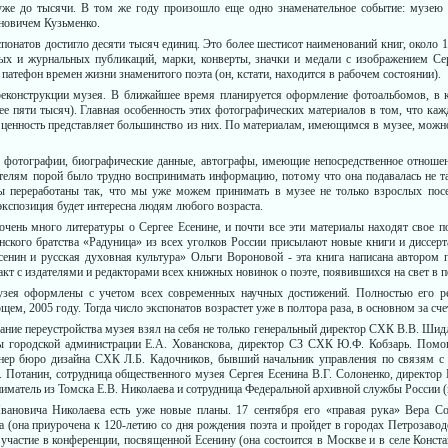
же до тысячи. В том же году произошло еще одно знаме­нательное событие: музею б
новичем Кузьменко.
спонатов достигло десяти тысяч единиц. Это более шести­сот наименований книг, около
ных и журнальных публикаций, марки, конверты, значки и медали с изображением Се
патефон вре­мен жизни знаменитого поэта (он, кстати, находится в рабочем со­стоянии).
реконструкции музея. В бли­жайшее время планируется офор­мление фотоальбомов, в
е пяти тысяч). Главная осо­бенность этих фотографических материалов в том, что каж
ценность представляет большинство из них. По материа­лам, имеющимся в музее, можно
е фотографии, биографи­ческие данные, автографы, имею­щие непосредственное отноше
телям порой было труд­но воспринимать информацию, потому что она подавалась не та
ы переработаны так, что мы уже можем принимать в музее не только взрослых посет
экспозиция будет инте­ресна людям любого возраста.
 очень много литературы о Сергее Есенине, и почти все эти материалы находят свое 
ского братства «Радуни­ца» из всех уголков России при­сылают новые книги и диссерта
сенин и русская духовная культура» Ольги Вороно­вой - эта книга написана автором 
т с издате­лями и редакторами всех книж­ных новинок о поэте, появивших­ся на свет в 
узея оформлены с учетом всех современных научных дости­жений. Полностью его ре
м, 2005 году. Тогда чис­ло экспонатов возрастет уже в пол­тора раза, в основном за сч
ание переустройства му­зея взял на себя не только гене­ральный директор СХК В.В. Ши
 городской адми­нистрации Е.А. Хованскова, дирек­тор СЗ СХК Ю.Ф. Кобзарь. По­мо
йнер бюро дизай­на СХК Л.Б. Кадочников, бывший начальник управления по связям 
 Потанин, сотруд­ница общественного музея Сергея Есенина В.Г. Солоненко, директор 
матель из Томска Е.В. Николаева и сотруд­ница Федеральной архивной служ­бы России (
вановича Николаева есть уже новые планы. 17 сентября его «пра­вая рука» Вера Со
 (она приурочена к 120-летию со дня рождения поэта и пройдет в городах Петрозаводс
участие в конференции, посвящен­ной Есенину (она состоится в Мос­кве и в селе Конст