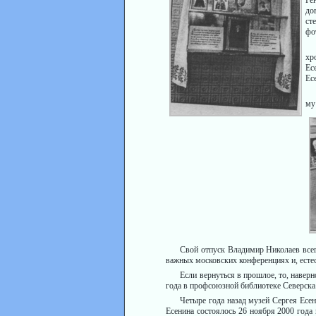
Ге
до
ст
фо
хр
Ес
Ес
му
Свой отпуск Владимир Никола­ев всег
важных московских конфе­ренциях и, естест
Если вернуться в прошлое, то, навер
года в профсоюзной биб­лиотеке Северска.
Четыре года назад музей Сер­гея Есе
Есенина состоялось 26 ноября 2000 года