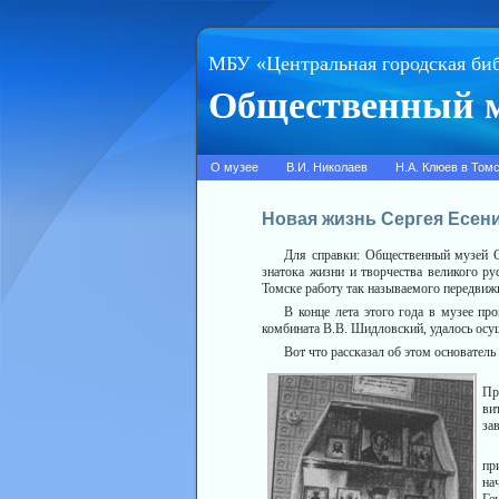
МБУ «Центральная городская би
Общественный м
О музее
В.И. Николаев
Н.А. Клюев в Том
Новая жизнь Сергея Есен
Для справки: Общественный музей Се
знатока жизни и творчества ве­ликого р
Томске работу так называемого передвиж
В конце лета этого года в музее пр
комбината В.В. Шидловский, удалось осу
Вот что рассказал об этом основател
Пр
ви
за
пр
на