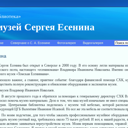
блиотека»
узей Сергея Есенина
ске
Северчане о С. А. Есенине
Фотогалерея
Видеогалерея
ина
ргея Есенина был открыт в Северске в 2000 году. В его основу легли материалы из
усского поэта, настоящего «есениномана» Владимира Ива­новича Николаева. Именно он
ного музея «Томская Есениниана».
оизошло важное, а главное, приятное событие: благодаря финансовой помощи СХК, к
ществить полную реконструкцию и обновление обо­рудования и экспонатов музея.
ь музея Владимир Иванович Николаев.
В августе прошлого года я обратился за помощью к генеральному директору СХК 
осил помочь музею материально. Дело в том, что наш музей изначально не имел специал
трин. Центральная библиотека поделилась с музеем той мебелью, которой располага
ведующей ЦГБ Валентине Ивановне Исаевой. Но все же эта мебель не соответствовала 
По моим подсчетам, для того чтобы заказать профессиональное музейное оборудован
и­дать музею уютный вид, требова­лось около 75 тысяч рублей. И вот, к нашей радости, 
чали активно заниматься пере­устройством музея. Моим первым помощником, «правой р