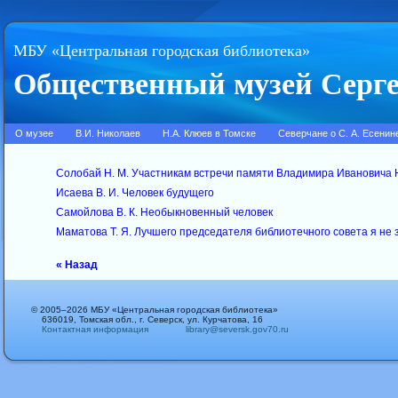
МБУ «Центральная городская библиотека»
Общественный музей Серге
О музее
В.И. Николаев
Н.А. Клюев в Томске
Северчане о С. А. Есенин
Солобай Н. М. Участникам встречи памяти Владимира Ивановича
Исаева В. И. Человек будущего
Самойлова В. К. Необыкновенный человек
Маматова Т. Я. Лучшего председателя библиотечного совета я не 
« Назад
© 2005–2026 МБУ «Центральная городская библиотека»
636019, Томская обл., г. Северск, ул. Курчатова, 16
Контактная информация
library@seversk.gov70.ru