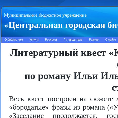
Муниципальное бюджетное учреждение
«Центральная городская би
О библиотеке
Услуги
Ресурсы
Путеводитель
Разное
О сайте
Литературный квест «К
по роману Ильи Иль
с
Весь квест построен на сюжете 
«бородатые» фразы из романа («
«Заседание продолжается, го