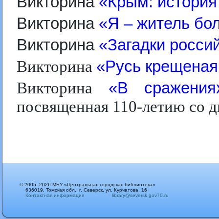
Викторина
«Крым: история
Викторина
«Я – житель бо
Викторина
«Загадки росси
Викторина
«Русь крещеная
Викторина
«В сражения
посвященная 110-летию со 
© 2005–2026 МБУ «Центральная городская библиотека»
636019, Томская обл., г. Северск, ул. Курчатова, 16
Контактная информация
library@seversk.gov70.ru