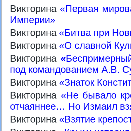
Викторина
«Первая мирова
Империи»
Викторина
«Битва при Нов
Викторина
«О славной Кул
Викторина
«
Беспримерный
под командованием А.В. С
Викторина
«Знаток Конст
Викторина
«Не бывало кр
отчаяннее… Но Измаил вз
Викторина
«Взятие крепос