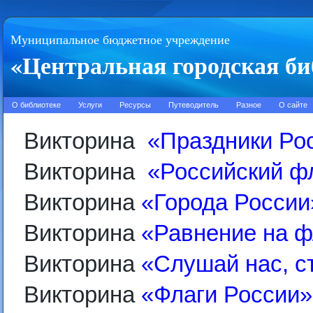
Муниципальное бюджетное учреждение
«Центральная городская би
О библиотеке
Услуги
Ресурсы
Путеводитель
Разное
О сайте
Викторина
«
Праздники Ро
Викторина
«
Российский ф
Викторина
«Города России
Викторина
«Равнение на ф
Викторина
«Слушай нас, с
Викторина
«Флаги России