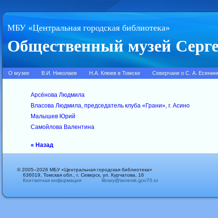
МБУ «Центральная городская библиотека»
Общественный музей Серге
О музее
В.И. Николаев
Н.А. Клюев в Томске
Северчане о С. А. Есенин
Арсёнова Людмила
Власова Людмила, председатель клуба «Грани», г. Асино
Малышев Юрий
Самойлова Валентина
« Назад
© 2005–2026 МБУ «Центральная городская библиотека»
636019, Томская обл., г. Северск, ул. Курчатова, 16
Контактная информация
library@seversk.gov70.ru