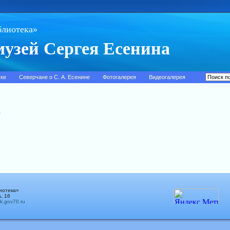
блиотека»
узей Сергея Есенина
ске
Северчане о С. А. Есенине
Фотогалерея
Видеогалерея
а
иотека»
, 16
sk.gov70.ru