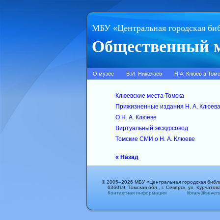
МБУ «Центральная городская би
Общественный м
О музее
В.И. Николаев
Н.А. Клюев в Том
Клюевские места Томска
Прижизненные издания Н. А. Клюев
О Н. А. Клюеве
Виртуальный экскурсовод
Томские СМИ о Н. А. Клюеве
« Назад
© 2005–2026 МБУ «Центральная городская библ
636019, Томская обл., г. Северск, ул. Курчатова
Контактная информация
library@sever