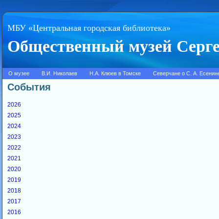
МБУ «Центральная городская библиотека»
Общественный музей Серге
О музее
В.И. Николаев
Н.А. Клюев в Томске
Северчане о С. А. Есенин
События
2026
2025
2024
2023
2022
2021
2020
2019
2018
2017
2016