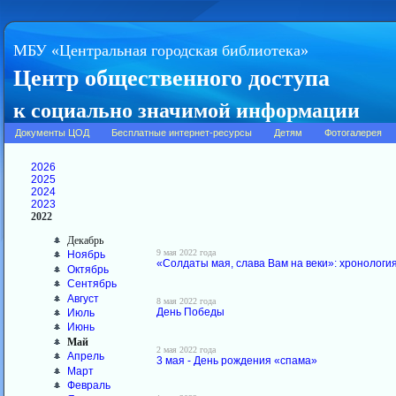
МБУ «Центральная городская библиотека»
Центр общественного доступа
к социально значимой информации
Документы ЦОД
Бесплатные интернет-ресурсы
Детям
Фотогалерея
2026
2025
2024
2023
2022
Декабрь
9 мая 2022 года
Ноябрь
«Солдаты мая, слава Вам на веки»: хронологи
Октябрь
Сентябрь
Август
8 мая 2022 года
День Победы
Июль
Июнь
Май
2 мая 2022 года
Апрель
3 мая - День рождения «спама»
Март
Февраль