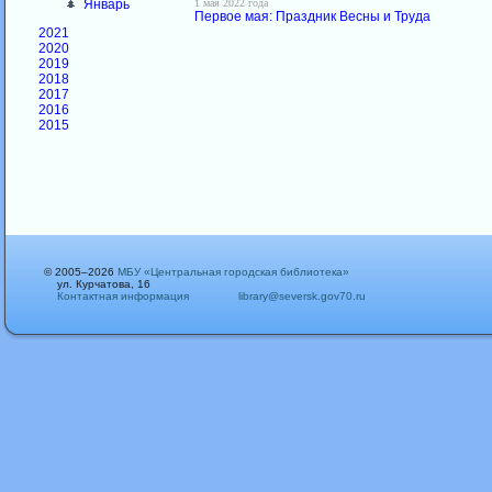
1 мая 2022 года
Январь
Первое мая: Праздник Весны и Труда
2021
2020
2019
2018
2017
2016
2015
© 2005–2026
МБУ «Центральная городская библиотека»
ул. Курчатова, 16
Контактная информация
library@seversk.gov70.ru