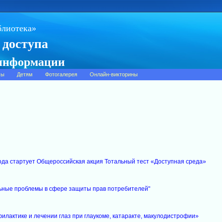
блиотека»
 доступа
 информации
сы
Детям
Фотогалерея
Онлайн-викторины
года стартует Общероссийская акция Тотальный тест «Доступная среда»
ьные проблемы в сфере защиты прав потребителей"
илактике и лечении глаз при глаукоме, катаракте, макулодистрофии»