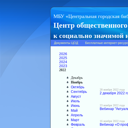
МБУ «Центральная городская би
Центр общественного
к социально значимой
Документы ЦОД
Бесплатные интернет-ресур
2026
2025
2024
2023
2022
Декабрь
Ноябрь
Октябрь
28 ноября 2022 года
Сентябрь
2 декабря 2022 
Август
Июль
23 ноября 2022 года
Июнь
Вебинар "Актуал
Май
Апрель
Март
16 ноября 2022 года
Февраль
Вебинар «О проф