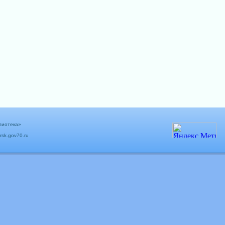
лиотека»
rsk.gov70.ru