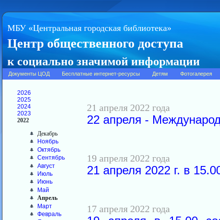
МБУ «Центральная городская библиотека»
Центр общественного доступа
к социально значимой информации
Документы ЦОД
Бесплатные интернет-ресурсы
Детям
Фотогалерея
2026
2025
21 апреля 2022 года
2024
2023
22 апреля - Междунаро
2022
Декабрь
Ноябрь
Октябрь
19 апреля 2022 года
Сентябрь
Август
21 апреля 2022 г. в 15.
Июль
Июнь
Май
Апрель
Март
17 апреля 2022 года
Февраль