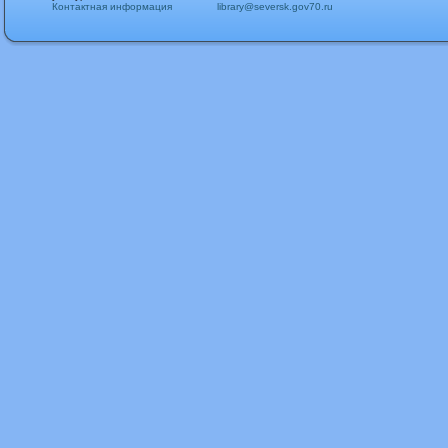
Контактная информация
library@seversk.gov70.ru