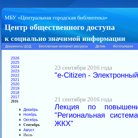
МБУ «Центральная городская библиотека»
Центр общественного доступа
к социально значимой информации
Документы ЦОД
Бесплатные интернет-ресурсы
Детям
Фотогалерея
2026
2025
23 сентября 2016 года
2024
2023
"e-Citizen - Электронны
2022
2021
2020
2019
2018
2017
21 сентября 2016 года
2016
Лекция по повышени
Декабрь
"Региональная систем
Ноябрь
Октябрь
ЖКХ"
Сентябрь
Август
Июль